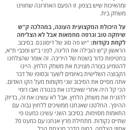
ומהאיכות שיש בצפון. זו הפעם האחרונה שחווינו
משחק בית.
על היכולת המקצועית העונה, במהלכה ק"ש
שיחקה טוב וגרפה מחמאות אבל לא הצליחה
לקחת נקודות:
"יש פה סוג של דיסוננס. בסיבוב
הראשון ק"ש הובילה את הליגה, לפני ב"ש ומכבי ת"א,
בחטיפות כדור בשטח של היריבה. זה אומר שהצלחנו
להטמיע בצורה מצוינת את משחק הלחץ. היינו
הקבוצה השלישית באיומים לשער ובסופו של דבר
אתה מסיים את הסיבוב שני מקומות מעל הקו האדום.
הכי קל היה אחרי שאיבדנו את בנגורה ואבו רומי
להזניח את משחק הלחץ. אבל לא עשינו את זה, בדיוק
ההיפך. החלטנו שאנחנו ממשיכים ללחוץ גבוה עם
התאמות מסוימות. בסיבוב השני עשינו כמעט פי
שתיים נקודות. מתחילת מרץ אנחנו עם כמעט 70
אחוזי הצלחה. בסוף הדרך מנצחת הכל.