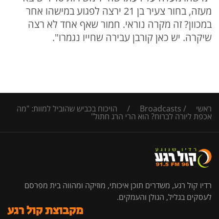
מעזה, בחור צעיר בן 21 ירצה לפגוע במישהו אחר
במכוון? זה מקרה נוראי. חמור שאף אחד לא רצה
שיקרה. יש כאן קורבן עבירה שחייו נגמרו".
ראשי
/
Broadcasts
/
הויכוח בכביש שהוביל למוות: "מה
אכפת ליורה לברוח? הוא הרי הרג חתול"
רדיו קול רגע, משדרים תוכן איכותי, מוזיקה ומהווה בית מפרסם
לעסקים בגליל, הגולן והעמקים.
מקבוצת קול רגע