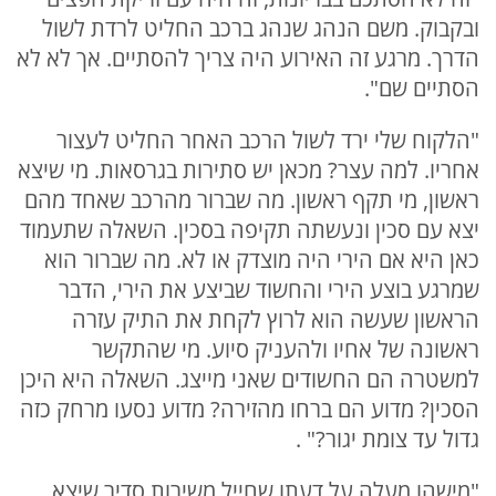
ובקבוק. משם הנהג שנהג ברכב החליט לרדת לשול
הדרך. מרגע זה האירוע היה צריך להסתיים. אך לא לא
הסתיים שם".
"הלקוח שלי ירד לשול הרכב האחר החליט לעצור
אחריו. למה עצר? מכאן יש סתירות בגרסאות. מי שיצא
ראשון, מי תקף ראשון. מה שברור מהרכב שאחד מהם
יצא עם סכין ונעשתה תקיפה בסכין. השאלה שתעמוד
כאן היא אם הירי היה מוצדק או לא. מה שברור הוא
שמרגע בוצע הירי והחשוד שביצע את הירי, הדבר
הראשון שעשה הוא לרוץ לקחת את התיק עזרה
ראשונה של אחיו ולהעניק סיוע. מי שהתקשר
למשטרה הם החשודים שאני מייצג. השאלה היא היכן
הסכין? מדוע הם ברחו מהזירה? מדוע נסעו מרחק כזה
גדול עד צומת יגור?" .
"מישהו מעלה על דעתו שחייל משירות סדיר שיצא