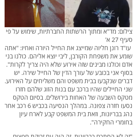
צילום: מד"א ומתוך הרשתות החברתיות, שימוש על פי
סעיף 27 א'
עו"ד רונן חליוה שמייצג את החייל היורה ואחיו: "אתה
שומע את משפחת הקורבן, ליבי יוצא אליהם. כולנו בני
אדם וכולנו מבינים שזה אירוע שלא היה צריך לקרות".
בסוף אני בכובע של עורך הדין של החייל שירה. יש
דברים שנקבעו בבית משפט והם משליחים על האירוע.
שני החיילים שהיו ברכב עם בנות הזוג שלהם חזרו
מטקס השבעה של האחות בירושלים. בסיום הטקס
נסעו חזרה צפונה. במהלך הנסיעה בכביש 6 רכב אחר
נהג בבריונות, וזאת בית המשפט קבע לארח עיון
בחומרי החקירה".
"זה לא הסתכם בבריונות, זה היה עם זריקת חפצים