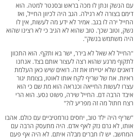
עם הנשק ונתן לו מכה בראש ובסנטר למטה. הוא
דימם בצורה לא רגילה. הגב היה לכיוון החייל, ואז
החייל ירה לו בגב. אמיר לא ידע מה לעשות, אין לו
נשק, וטוב שכך. טוב שהוא לא הגיב כי לא רצינו שהוא
היה משתמש בנשק".
"החייל לא שאל לא בירר, ישר בא ותקף. הוא התכוון
לתקוף מרגע שהוא רצה לעצור אותם בצד. אנחנו
דואגים שלא יטייחו את זה. רואים שיש כאן העלמת
ראיות. אח של שריף לקח אותו לאוטו, בצומת יגור
עצרו לעשות החייאה וכנראה הוא מת שם כי הוא
איבד הרבה דם. החייל שירה, פשוט נסע. הוא הרי
רצח חתול מה זה מפריע לו?"
"שריף היה ילד טוב, יחסים נורמטיביים עם כולם. אהבו
אותו, לא גרם נזק לאף אדם. היה מתעסק הרבה עם
המחשב. יש לו חברים מבלה איתם. לא היה אף פעם