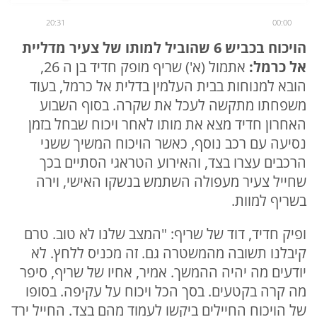
20:31
00:00
הויכוח בכביש 6 שהוביל למותו של צעיר מדליית
אל כרמל:
אתמול (א') שריף מופק חדיד בן ה 26,
הובא למנוחות בבית העלמין בדלית אל כרמל, בעוד
משפחתו מתקשה לעכל את שקרה. בסוף השבוע
האחרון חדיד מצא את מותו לאחר ויכוח שבחל בזמן
נסיעה עם רכב נוסף, כאשר הויכוח המשיך ששני
הרכבים עצרו בצד, והאירוע הטראגי הסתיים בכך
שחייל צעיר מעפולה השתמש בנשקו האישי, וירה
בשריף למוות.
ופיק חדיד, דוד של שריף: "המצב שלנו לא טוב. טרם
קיבלנו תשובה מהמשטרה גם. זה מכניס ללחץ. לא
יודעים מה יהיה ההמשך. אמיר, אחיו של שריף, סיפר
מה קרה בקטעים. בסך הכל ויכוח על עקיפה. בסופו
של הויכוח החיילים ביקשו לעמוד מהם בצד. החייל ירד