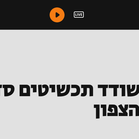
שודד תכשיטים ס
צפון