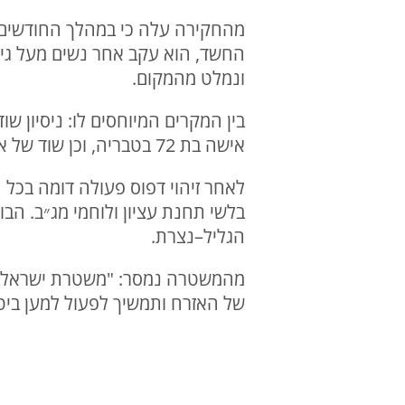
מהחקירה עלה כי במהלך החודשים ה
ונמלט מהמקום.
אישה בת 72 בטבריה, וכן שוד של אישה בת 78 בכניסה לביתה בנוף הגליל, במהלכו ניסה גם לתלוש עגיל מאוזנה.
בלשי תחנת עציון ולוחמי מג״ב. הב
הגליל–נצרת.
מהמשטרה נמסר: "משטרת ישראל פוע
של האזרח ותמשיך לפעול למען ביטחו