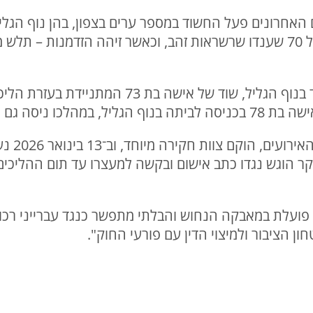
אחרונים פעל החשוד במספר ערים בצפון, בהן נוף הגליל
החשד, הוא עקב אחר נשים מעל גיל 70 שענדו שרשראות זהב, וכאשר זיהה הז
בין המקרים המיוחסים לו: ניסיון שוד בנוף הגליל, 
לאחר זיה
וקר הוגש נגדו כתב אישום ובקשה למעצרו עד תום ההליכי
לת במאבקה הנחוש והבלתי מתפשר כנגד עברייני רכוש ה
ן הציבור ולמיצוי הדין עם פורעי החוק".