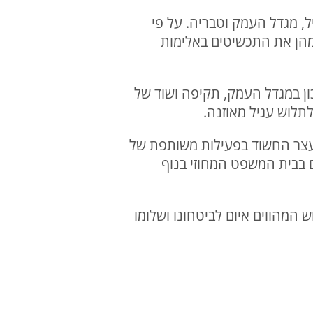
, מגדל העמק וטבריה. על פי
דמנות – תלש מהן את התכשיטים באלימות
שוד של אישה בת 73 המתניידת בעזרת הליכון במגדל העמק, תקיפה ושוד של
וי דפוס פעולה דומה בכל האירועים, הוקם צוות חקירה מיוחד, וב־13 בינואר 2026 נעצר החשוד בפעילות משותפת של
ם בבית המשפט המחוזי בנוף
מהווים איום לביטחונו ושלומו