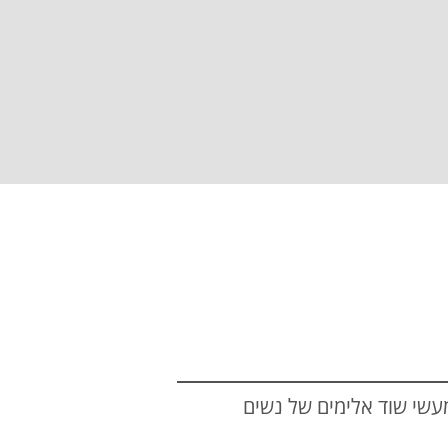
־ח’דר שבשטחי איו״ש, בן 31, החשוד בשורת מעשי שוד אלימים של נשים