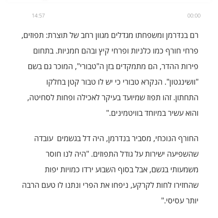
14:57
00:00
רם בנדּרמן ומשפחתו מגדלים מגוון רחב של תוצרת: תפוזים,
פרחי חורף כמו כלניות ופרחי קיץ ובהם חמניות. בתחום
פירות ההדר, הם מתמקדים בזן ה"טבורי", המוכר גם בשם
"וושינגטון". הנקרא טבורי כי יש לו טבור קטן בחלקו
התחתון. זהו תפוז שמיועד בעיקר לאכילה ופחות לסחיטה,
והוא עשיר במיוחד בוויטמינים."
החורף הנוכחי, מסביר בנדרמן, היה דל בגשמים עובדה
שהשפיעה ישירות על גודל התפוזים. "היה לנו חוסר
משמעותי בגשם, אבל בסוף השבוע ירדו כמויות יפות
שהחזירו לחות לקרקע, ניפחו את הפרי ונתנו לו טעם הרבה
יותר עסיסי."