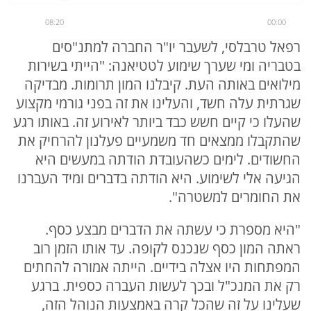
08:20
00:00
רפאל טרבלסי, לשעבר יו"ר החברה למתנ"סים
בטבריה ומי שערך שימוע לטטיאנה: "הייתי בשירות
מילואים באותה העת. קיבלנו המון תרומות. מבדיקה
שגרתית עלה חשד, והעלינו את זה בפני גורמי מקצוע
שהעלו כי קיים חשש כבד ביותר לאירוע זה. באותו רגע
שהתקבלו ממצאים חד משמעיים פעלנון להרחיק את
החשודים. לימים כשהעובדת הודתה במעשים היא
הגיעה אלי לשימוע. היא הודתה בדברים ומיד העברנו
את החומרים למשטרה".
"היא מספרת כי עשתה את הדברים מבצע כסף.
ראתה המון כסף שנכנס לקופה. עד אותו הזמן רוב
המפתחות היו אצלה בידיים. הייתה אמורה להחתים
רק את המנכ"ל ובכך לעשות העברה כספית. ברגע
שעלינו על זה שהכל קרה באמצעות הנוהל הזה,