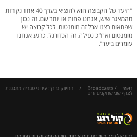
"היעד של הקבוצה הוא להוציא בערך 40 אחוז נקודות
מהמאגר שיש, אנחנו פחות או יותר שם. זה נכון
שפתאום רצנו אבל זה מומנטום. לכל קבוצה יש
מומנטום ואח"כ נפילה. זה הכדורגל. כרגע אנחנו
עומדים ביעד".
ראשי
/
Broadcasts
/
החיזוק בדרך: עירוני טבריה מתכננת
לצרף שני שחקנים זרים
רדיו קול רגע, משדרים תוכן איכותי, מוזיקה ומהווה בית מפרסם