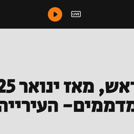
מדממים- העירייה 