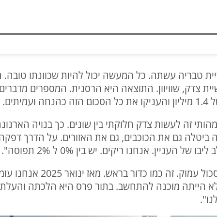
ריית טבריה עשתה. כל המעשה יכול להיות שכוונתו טובה. 
ל עשיית צדק, שוויוון. התוצאה היא הרסנית. המספרים מדבר
וננו?"
ן מהותי זה לעשות צדק חלוקתי בין שונים. כך בנויה הארנונה
יה ביטלה גם את הכוכבים, גם את האזורים. על הדרך דפק
 העניין. אנחנו ריקים. יש בין 0% ל 2% תפוסה".
"מההכירות שלי- כולנו נמצאים 
נו".