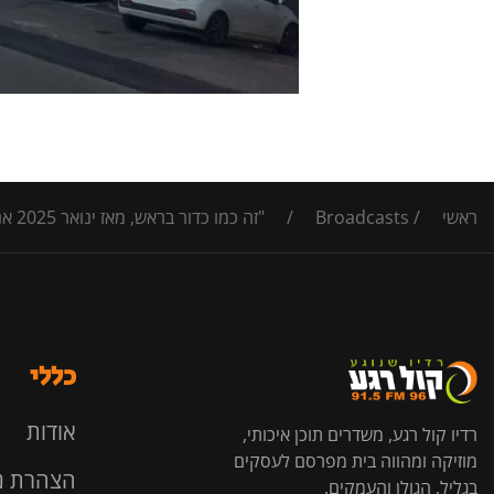
ראשי
/
Broadcasts
/
"זה כמו כדור בראש, מאז ינואר 2025 אנחנו עומדים ריקים ומדממים- העירייה לא חסה עלינו"
כללי
אודות
רדיו קול רגע, משדרים תוכן איכותי,
מוזיקה ומהווה בית מפרסם לעסקים
הצהרת נ
בגליל, הגולן והעמקים.