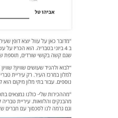
אביהו טל
"מדובר כאן על עוול יוצא דופן שעי
ב 4 ביוני בטבריה. הוא הכריז ע
שגם קשה בקושי שורדים, תוספת של 1.4 מיליון והעניקו את כל הסכום הזה כהנחה ועמיתים. אבל למה על חשב
"לבוא ולהגיד שעושים שוויון? שוויו
למלון במרכז העיר. רק עיריית טבר
נוספים. עבור בתי מלון מיקום הוא לב ליבו של
וגם גרמה לנו לסכסוך עם חברים של