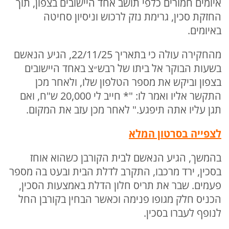
איומים חמורים כלפי תושב אחד היישובים בצפון, תוך
החזקת סכין, גרימת נזק לרכוש וניסיון סחיטה
באיומים.
מהחקירה עולה כי בתאריך 22/11/25, הגיע הנאשם
בשעות הבוקר אל ביתו של רבש״צ באחד היישובים
בצפון וביקש את מספר הטלפון שלו, ולאחר מכן
התקשר אליו ואמר לו: "* חייב לי 20,000 ש"ח, ואם
תגן עליו אתה תיפגע." לאחר מכן עזב את המקום.
לצפייה בסרטון המלא
בהמשך, הגיע הנאשם לבית הקורבן כשהוא אוחז
בסכין, ירד מרכבו, התקרב לדלת הבית ובעט בה מספר
פעמים. שבר את תריס חלון הדלת באמצעות הסכין,
הכניס חלק מגופו פנימה וכאשר הבחין בקורבן החל
לנופף לעברו בסכין.