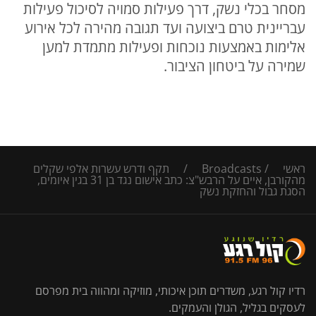
מסחר בכלי נשק, דרך פעילות סמויה לסיכול פעילות
עבריינית טרם ביצועה ועד תגובה מהירה לכל אירוע
אלימות באמצעות נוכחות ופעילות מתמדת למען
שמירה על ביטחון הציבור.
ראשי
/
Broadcasts
/
תקף ודרש עשרות אלפי שקלים
מהקורבן, איים על הרבש"צ: כתב אישום נגד בן 31 בגין איומים,
הסגת גבול והחזקת נשק
רדיו קול רגע, משדרים תוכן איכותי, מוזיקה ומהווה בית מפרסם
לעסקים בגליל, הגולן והעמקים.