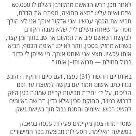
לאחר מכן, דרש הנאשם מהקורבן לשלם לו 60,000
ש"ח ואיים עליו: "תצא החוצה, תפתח את הדלת,
תביא את הכסף עכשיו. אני אדקור אותך אני לא הולך
מפה עד שאתה משלם לי". שלא נענה הקורבן
לבקשת הנאשם עזב את המקום אך שב בתוך זמן קצר,
כשהוא מחזיק בסכין, וחזר לאיים: "איפה הכסף, תביא
אותו עכשיו. תצא אני שוחט אותך. מי שייתן לי כדור
ברגל חמולת — תבוא ותז–ן אותו."
באותו יום החשוד (31) נעצר, ועם סיום החקירה הוגש
נגדו כתב אישום חמור עם בקשה למעצרו עד תום
הליכים, על ידי יחידת תביעות קריית שמונה בגין היזק
לרכוש במזיד, החזקת סכין שלא כדין, דרישה באיומים
להשיג רכוש, איומים והסגת גבול תוך נשיאת נשק.
שוטרי מחוז צפון מקיימים פעילות ענפה במאבק
בפשיעה האלימה. הפעילות מבוצעת בכל המישורים