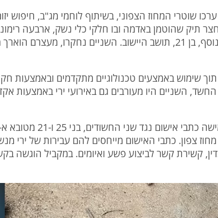
ל פי המשטרה, ב-31 במרץ 2026 ערכו שוטרי המחוז הצפוני, בשיתוף לוחמי מג"ב,
בחצר תיק שהוטמן באדמה ובו חלקי כלי נשק, ארבעה רימונ
הממצאים נעצרו בעל הבית וחשוד נוסף, בן 21, תושב היישוב. השניים נחק
תוך שימוש באמצעים טכנולוגיים מתקדמים ובאמצעות חקי
עם סיום החקירה הוגשו השבו
וז צפון. כתבי האישום מייחסים להם עבירות של ירי מנש
ין, קשירת קשר לביצוע פשע ואיומים. במקביל הוגשה בק