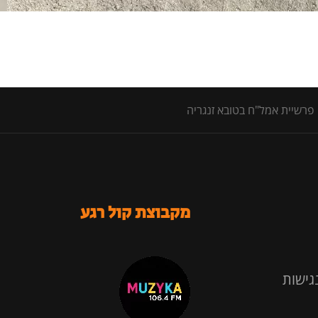
פרשיית אמל"ח בטובא זנגריה
מקבוצת קול רגע
גישות