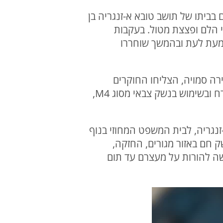
 חיפוש יזום בביתו של תושב טובא א-זנגריה בן
י הלם ופצצת מטול. בעקבות
רו, מעצרם הוארך מעת לעת ובהמשך שוחררו
רה סמויה, הצליחו החוקרים
לחשוף עבירות נשק נוספות. על פי החשד, השניים היו מעורבים גם באירועי ירי באמצעות אקדח ובשימוש בנשק צבאי מסוג M4,
ע חמישה כתבי אישום נגד שני החשודים, בני 25 ו-21 מטובא א-זנגריה, לבית המשפט המחוזי בנוף
ק חם באזור מגורים, החזקה,
שה להורות על מעצרם עד תום