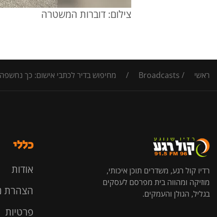
צילום: דוברות המשטרה
ראשי
/
Broadcasts
/
מחיפוש בדיר לכתבי אישום: כך נחשפה 
כללי
אודות
רדיו קול רגע, משדרים תוכן איכותי,
מוזיקה ומהווה בית מפרסם לעסקים
הצהרת נ
בגליל, הגולן והעמקים.
פרטיות