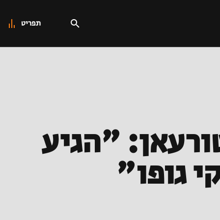
תפריט
 ה-8 שנורה בטורעאן: "הגיע
י גופו"