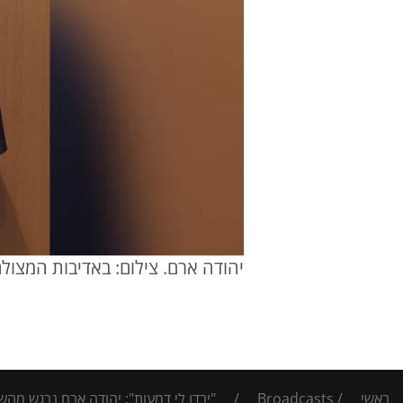
יהודה ארם. צילום: באדיבות המצול
ראשי
/
Broadcasts
/
"ירדו לי דמעות": יהודה ארם נרגש מה