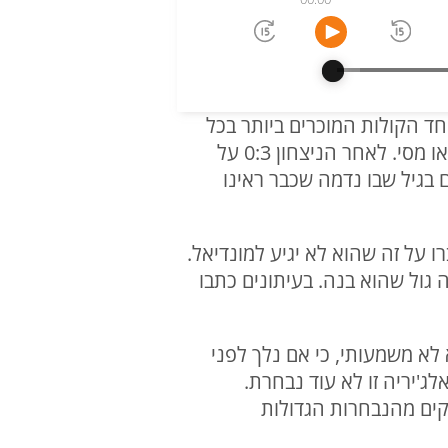
כמו יהודה ארם. פרשן ספורט1, יליד המדינה ואחד הקולות המוכרים ביותר בכל
הנוגע לכדורגל הארגנטינאי, מלווה במשך שנים את הישגי האלביסלסטה ואת הקריירה של ליאו מסי. לאחר הניצחון 0:3 על
בגיל שבו נדמה שכבר ראינו
ו על זה שהוא לא יגיע למונדיאל.
ימים הוא שיחק משחק הכנה נגד איסלנד. הוא נכנס בדרה ה-62, בדקה ה-63 היה גול שהוא בנה. בעיתונים כתבו
לא משמעותי, כי אם נלך לפני
'יריה זו לא עוד נבחרת.
קים מהנבחרות הגדולות