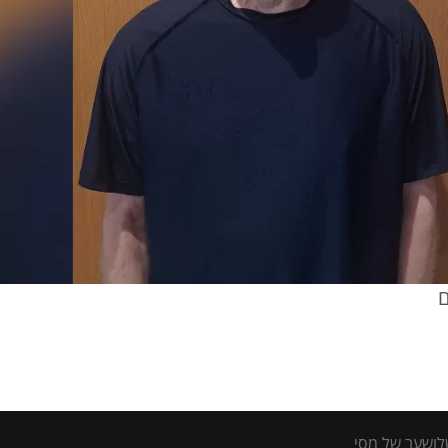
ם
שלושער של מסי