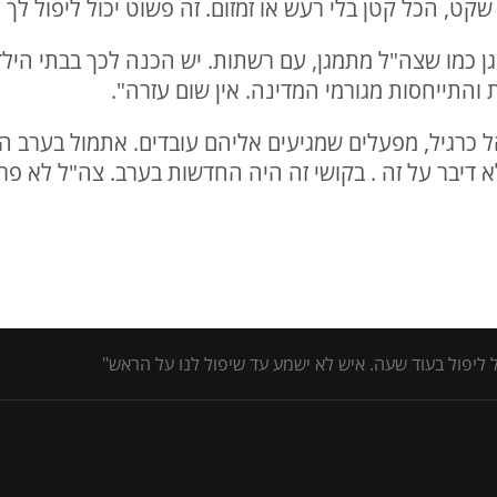
קט, הכל קטן בלי רעש או זמזום. זה פשוט יכול ליפול לך 
ן כמו שצה"ל מתמגן, עם רשתות. יש הכנה לכך בבתי הילד
 והתייחסות מגורמי המדינה. אין שום עזרה".
כרגיל, מפעלים שמגיעים אליהם עובדים. אתמול בערב הי
יבר על זה . בקושי זה היה החדשות בערב. צה"ל לא פרסם
ול ליפול בעוד שעה. איש לא ישמע עד שיפול לנו על הראש"