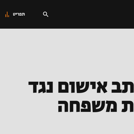
תפריט
ח וקטע אצבע של בת 61: כתב אישום נגד
ית משפחה