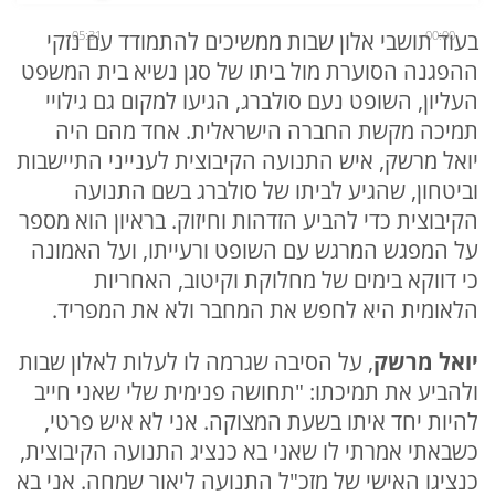
00:00
05:31
בעוד תושבי אלון שבות ממשיכים להתמודד עם נזקי
ההפגנה הסוערת מול ביתו של סגן נשיא בית המשפט
העליון, השופט נעם סולברג, הגיעו למקום גם גילויי
תמיכה מקשת החברה הישראלית. אחד מהם היה
יואל מרשק, איש התנועה הקיבוצית לענייני התיישבות
וביטחון, שהגיע לביתו של סולברג בשם התנועה
הקיבוצית כדי להביע הזדהות וחיזוק. בראיון הוא מספר
על המפגש המרגש עם השופט ורעייתו, ועל האמונה
כי דווקא בימים של מחלוקת וקיטוב, האחריות
הלאומית היא לחפש את המחבר ולא את המפריד.
יואל מרשק
, על הסיבה שגרמה לו לעלות לאלון שבות
ולהביע את תמיכתו: "תחושה פנימית שלי שאני חייב
להיות יחד איתו בשעת המצוקה. אני לא איש פרטי,
כשבאתי אמרתי לו שאני בא כנציג התנועה הקיבוצית,
כנציגו האישי של מזכ"ל התנועה ליאור שמחה. אני בא