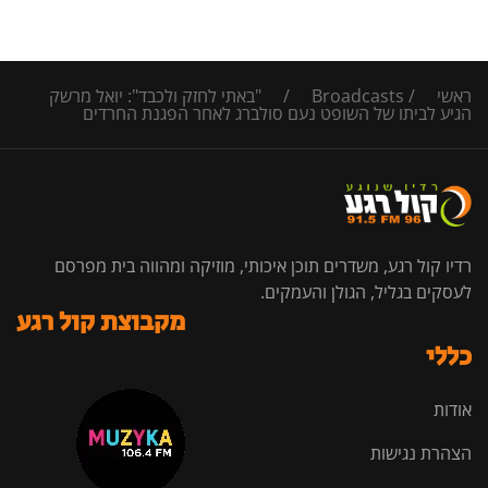
ראשי
/
Broadcasts
/
"באתי לחזק ולכבד": יואל מרשק
הגיע לביתו של השופט נעם סולברג לאחר הפגנת החרדים
רדיו קול רגע, משדרים תוכן איכותי, מוזיקה ומהווה בית מפרסם
לעסקים בגליל, הגולן והעמקים.
מקבוצת קול רגע
כללי
אודות
הצהרת נגישות