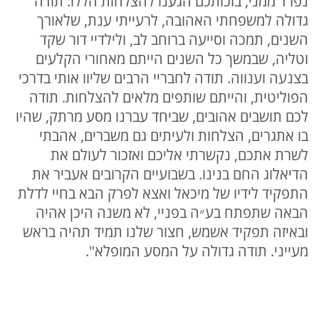
נפרד ממני, בזכותכם הגענו להצלחות הללו. תודה
גדולה למשפחתי האהובה, לרעייתי ענת, שלאורך
השנים, תמכה וסייעה ברוחב לב, ולילדיי דור שקד
וטליה, שבמשך כל השנים הייתם מאחורי הקלעים
בצנעה וענווה. תודה לחבריי הרבים שליוו אותי בדרכי
הפוליטית, והייתם שותפים מלאים להצלחות. תודה
לכם תושבים אהובים, שביחד עברנו מסע מרתק, שהיו
בו אתגרים, הצלחות ולעיתים גם משברים, אהבתי
לשרת אתכם, נקשרתי אליכם ואזכור לעולם את
הדיאלוג החם בנינו. בשבועיים הקרובים אעביר את
התפקיד לידיו של מיכאל ואצא לפרק הבא בחיי לדלת
הבאה שתפתח בע״ה בפניי, לא משנה היכן אהיה
ובאיזה תפקיד אשמש, חצור שלנו תמיד תהיה בראש
מעייני. תודה גדולה על המסע המופלא".