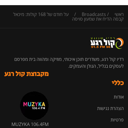
ראשי
/
Broadcasts
/
על חודם של 168 קולות: מיכאל
קבסה הדיח את שמעון סויסה
רדיו קול רגע, משדרים תוכן איכותי, מוזיקה ומהווה בית מפרסם
לעסקים בגליל, הגולן והעמקים.
מקבוצת קול רגע
כללי
אודות
הצהרת נגישות
פרטיות
MUZYKA 106.4FM