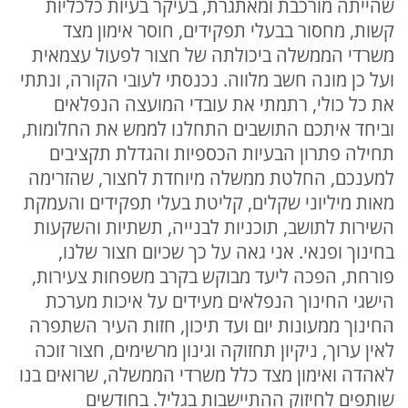
שהייתה מורכבת ומאתגרת, בעיקר בעיות כלכליות
קשות, מחסור בבעלי תפקידים, חוסר אימון מצד
משרדי הממשלה ביכולתה של חצור לפעול עצמאית
ועל כן מונה חשב מלווה. נכנסתי לעובי הקורה, ונתתי
את כל כולי, רתמתי את עובדי המועצה הנפלאים
וביחד איתכם התושבים התחלנו לממש את החלומות,
תחילה פתרון הבעיות הכספיות והגדלת תקציבים
למענכם, החלטת ממשלה מיוחדת לחצור, שהזרימה
מאות מיליוני שקלים, קליטת בעלי תפקידים והעמקת
השירות לתושב, תוכניות לבנייה, תשתיות והשקעות
בחינוך ופנאי. אני גאה על כך שכיום חצור שלנו,
פורחת, הפכה ליעד מבוקש בקרב משפחות צעירות,
הישגי החינוך הנפלאים מעידים על איכות מערכת
החינוך ממעונות יום ועד תיכון, חזות העיר השתפרה
לאין ערוך, ניקיון תחזוקה וגינון מרשימים, חצור זוכה
לאהדה ואימון מצד כלל משרדי הממשלה, שרואים בנו
שותפים לחיזוק ההתיישבות בגליל. בחודשים