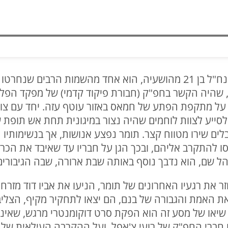
תומר יעקב מזרחי ז"ל, לוחם עורב הנח"ל בן 21 מהושעיה, הוא אחד מהשמ
קטובר. תומר, שהיה הקשר בחפ"ק (חבורת פיקוד קדמי) של מפקד הפ
ם על מתקפת הפתע של חמאס באזור עוטף עזה. יחד עם צו
 לסייע לצוות לוחמים שהיה נצור במיגונית תחת אש תופת
 על ידי מחבלים שירו מטווח קצר. תומר נפצע אנושות, אך בנשימות
 להתקרב אליהם, ובכך הגן על חבריו עד שאיבד את הכרתו
שם, הוא נדבך נוסף באותה שבת ארורה, שבה הגיבורים י
ר את רגעיו האחרונים של תומר, הניעו את אביו דוד מזר
את האמת והגבורה של בנם, הם יצאו לתחקיר מקיף, הצליבו
יאו של מסע זה הוא הפקת סרט דוקומנטרי מרגש, שאינו 
חברי החפ"ק של רועי צ'אפל, ועל ההקרבה העילאית של ה