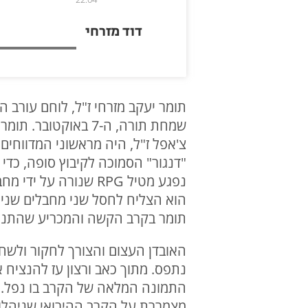
דוד מזרחי
שמחת תורה, ה-7 באו
צ'אפל ז"ל, היה מראשוני המדווחי
"דנגור" הסמוכה לקיבוץ סופה, כדי
נפגע מטיל RPG שנורה
הוא הצליח לחסל שני מחבלים שניסו
תומר בקרב הקשה והמכריע שהתנהל 
האובדן העצום והצורך לחקור ולשחז
נתפס. מתוך כאב ורצון עז להנציח 
התמונה המלאה של הקרב בו נפל. ש
מצמררת על הקרב ההירואי שניהלו 