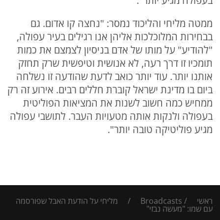
בעפולה מגיע יותר".
ממטה מליחי והליכוד נמסר: "נחצה קו אדום. גם
בבחירות המלוכלכות אליהן אנו רגילים בעיר עפולה,
"להודיע" על מותו של אדם בניסיון לצמצם את כמות
תומכיו זו דרך רעה, לא אנושית וטיפשית שרק תחזק
אותנו יותר. עוד יותר כואב לדעת שהודעה זו נשלחה
ביום בו מדינת ישראל קוברת חללים רבים. אירוע זה רק
ממחיש כמה חשוב לשנות את המציאות הפוליטית
בעפולה ולנקות אותה מטעויות העבר. לתושבי עפולה
מגיע פוליטיקה טובה יותר".
ראשי
/
Broadcasts
/
מליחי על הודעת האבל שפורסמה
עם שמו: "מעשה נבזי"